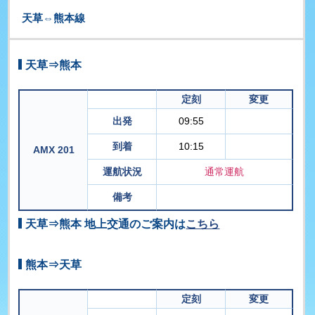
天草⇔熊本線
天草⇒熊本
定刻
変更
出発
09:55
到着
10:15
AMX 201
運航状況
通常運航
備考
天草⇒熊本 地上交通のご案内は
こちら
熊本⇒天草
定刻
変更