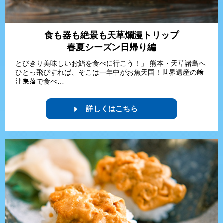
食も器も絶景も天草爛漫トリップ
春夏シーズン日帰り編
とびきり美味しいお鮨を食べに行こう！」 熊本・天草諸島へ
ひとっ飛びすれば、そこは一年中がお魚天国！世界遺産の﨑
津集落で食べ…
詳しくはこちら