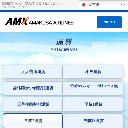
自動翻訳のため、内容が異なる場合がございます。
日本語
予めご了承ください。
MENU
大人普通運賃
小児運賃
3日前からの(シニア割/ユース割)
身体障がい者割引運賃
天草住民割引運賃
早勝1運賃
早勝7運賃
早勝28運賃