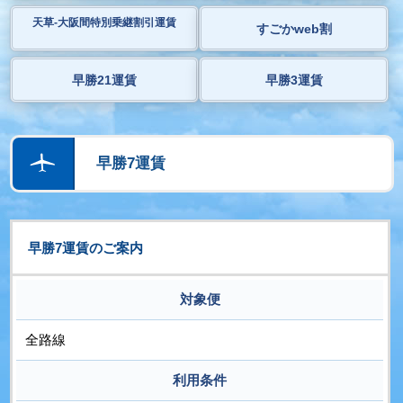
天草-大阪間特別乗継割引運賃
すごかweb割
早勝21運賃
早勝3運賃
早勝7運賃
早勝7運賃のご案内
対象便
全路線
利用条件