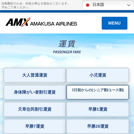
自動翻訳のため、内容が異なる場合がございます。
日本語
予めご了承ください。
MENU
大人普通運賃
小児運賃
3日前からの(シニア割/ユース割)
身体障がい者割引運賃
天草住民割引運賃
早勝1運賃
早勝7運賃
早勝28運賃