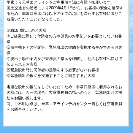
平素より天草エアラインをご利用頂き誠に有難う御座います。
国土交通省の通達により2009年4月1日から、お客様の安全を確保す
るため、非常口座席には以下の全ての項目を満たすお客様に限りご
着席いただくこととなりました。
①満15 歳以上のお客様
②ご搭乗に際して付添者の方や係員のお手伝いを必要としないお客
様
③航空機ドアの開閉等、緊急脱出の援助を実施する事ができるお客
様
④脱出手順の案内及び乗務員の指示を理解し、他のお客様へ口頭で
伝えられるお客様
⑤緊急脱出時に同伴者の援助をする必要がないお客様
⑥緊急脱出の援助を実施することに同意するお客様
迅速な脱出の援助をしていただくため、非常口座席に着席されるお
客様には、万一の場合、客室乗務員の指示のもと、緊急脱出時の援
助をお願い致します。
尚、ご不明な点は、天草エアライン予約センター若しくは空港係員
へお問合せください。