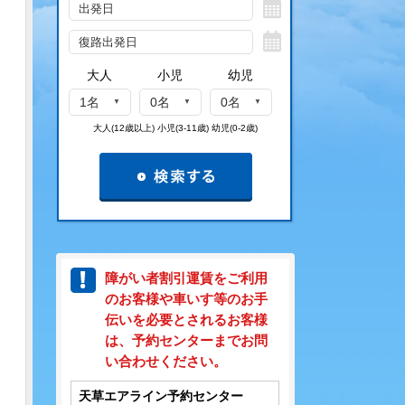
大人
小児
幼児
1名
0名
0名
大人(12歳以上) 小児(3-11歳) 幼児(0-2歳)
障がい者割引運賃をご利用
のお客様や車いす等のお手
伝いを必要とされるお客様
は、予約センターまでお問
い合わせください。
天草エアライン予約センター