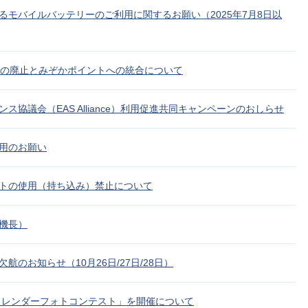
るモバイルバッテリーのご利用に関するお願い（2025年7月8日以
ーの廃止とみぞかポイントへの統合について
ス協議会（EAS Alliance）利用促進共同キャンペーンのおしらせ
用のお願い
トの使用（持ち込み）禁止について
機長）
のお知らせ（10月26日/27日/28日）
ンカレンダーフォトコンテスト」を開催について