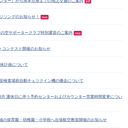
ンター）から熊本空港までの地上交通のご案内
pdf
ジソングのお知らせ！
new
天草の空サポータークラブ特別運賃のご案内
new
フォトコンテスト開催のお知らせ
 運休計画について
安検査場前自動チェツクイン機の撤去について
・8月 運休日に伴う予約センターおよびカウンター営業時間変更につい
草地域の保育園・幼稚園・小学校へ出張航空教室開催のお知らせ