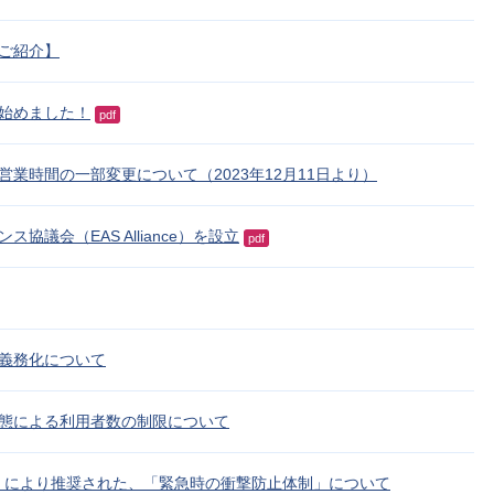
をご紹介】
始めました！
pdf
業時間の一部変更について（2023年12月11日より）
協議会（EAS Alliance）を設立
pdf
義務化について
態による利用者数の制限について
O）により推奨された、「緊急時の衝撃防止体制」について