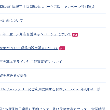
 天草地域住民限定！福岡地域スポーツ応援キャンペーン特別運賃
運休計画について
026年）度 天草市介護キャンペーン」について
pdf
かdeのさりー運賃の設定販売について
pdf
草市天草エアライン利用促進事業”について
確認主任者が誕生
バイルバッテリーのご利用に関するお願い （2026年4月24日以
月及び6月運休日適用）予約センター及び天草空港カウンター 営業時間