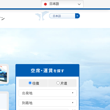
日本語
。
日本語
イン
往復
片道