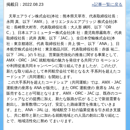
掲載日：2022.08.23
»記事一覧に戻る
天草エアライン株式会社(本社：熊本県天草市、代表取締役社長：
永岡 真、以下「AMX」)、オリエンタルエアブリッジ 株式会社(本
社：長崎県大村市、代表取締役社長：大人形 綱邦、以下「OR
C」)、日本エアコミューター株式会社(本 社：鹿児島県霧島市、代表
取締役社長：武井 真剛、以下「JAC」)、全日本空輸株式会社(本
社：東京都港区、代表 取締役社長：井上 慎一、以下「ANA」)、日
本航空株式会社(本社：東京都品川区、代表取締役社長：赤坂 祐二、
以下「JAL」)の 5 社は、営業販売強化の推進に関する事業として、
AMX・ORC・JAC 就航地域の魅力を発信する共同プロ モーション
や利用促進共同キャンペーンに取り組んできましたが、このたび、
新たな取り組みとして本邦航空会社で初となる大 手系列を超えたコ
ードシェア（共同運航）を開始します。
この大手系列を超えたコードシェア（共同運航）では、AMX・JAC
運航便の座席を ANA が販売し、また ORC 運航便の 座席を JAL が
販売することが可能となります。AMX・ORC・JAC は、既存のコー
ドシェアなどの提携に加え、新たな販路が広が ることで新規需要を
創出し、旅客数増につなげ、安定した路線運営を推進していきま
す。また、ANA・JAL は、地域航空 3 社の協業促進を引き続き支援
し、共に都市と新たに加わる就航地域との人流の創出に取り組むこ
とで、地域活性化に努め てまいります。