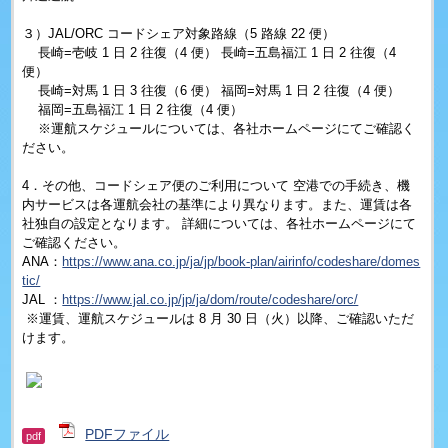
３）JAL/ORC コードシェア対象路線（5 路線 22 便）
長崎=壱岐 1 日 2 往復（4 便） 長崎=五島福江 1 日 2 往復（4
便）
長崎=対馬 1 日 3 往復（6 便） 福岡=対馬 1 日 2 往復（4 便）
福岡=五島福江 1 日 2 往復（4 便）
※運航スケジュールについては、各社ホームページにてご確認く
ださい。
4．その他、コードシェア便のご利用について 空港での手続き、機
内サービスは各運航会社の基準により異なります。また、運賃は各
社独自の設定となります。 詳細については、各社ホームページにて
ご確認ください。
ANA
：
https://www.ana.co.jp/ja/jp/book-plan/airinfo/codeshare/domes
tic/
JAL
：
https://www.jal.co.jp/jp/ja/dom/route/codeshare/orc/
※運賃、運航スケジュールは 8 月 30 日（火）以降、ご確認いただ
けます。
PDFファイル
pdf