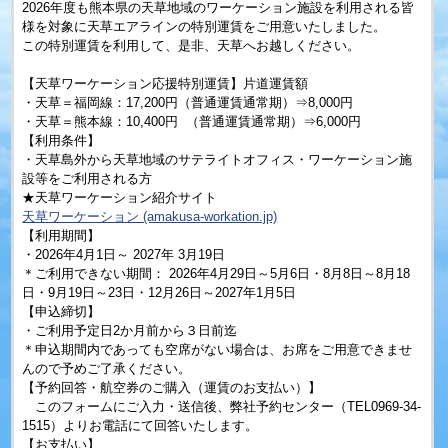
2026年度も熊本県の天草地域のワーケーション施設を利用される皆
様を対象に天草エアラインの特別運賃をご用意いたしました。
この特別運賃を利用して、是非、天草へお越しください。
【天草ワーケーション応援特別運賃】片道運賃額
・天草＝福岡線：17,200円（普通運賃通常期）⇒8,000円
・天草＝熊本線：10,400円 （普通運賃通常期）⇒6,000円
【利用条件】
・天草島外から天草地域のサテライトオフィス・ワーケーション施
設等をご利用される方
★天草ワーケーション紹介サイト
天草ワーケーション (amakusa-workation.jp)
【利用期間】
・2026年4月1日～ 2027年 3月19日
＊ご利用できない期間： 2026年4月29日～5月6日・8月8日～8月18
日・9月19日～23日・12月26日～2027年1月5日
【申込締切】
・ご利用予定日2か月前から３日前迄
＊申込期間内であっても空席がない場合は、お席をご用意できませ
んので予めご了承ください。
【予約回答・航空券のご購入（運賃のお支払い）】
このフォームにご入力・送信後、弊社予約センター（TEL0969-34-
1515）よりお電話にて回答いたします。
【お支払い】