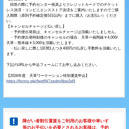
回答の際に予約センター係員よりクレジットカードでのチケット
レス決済・コンビニエンスストア決済をご案内いたしますのでご購
入期限（原則予約確定後5日以内）までに購入（お支払い）くださ
い。
【キャンセルチャージと払い戻し】
・予約便出発前は、キャンセルチャージは頂戴いたしましせん。
・予約便出発時刻後のキャンセルの場合、天草ー福岡線￥4,000/
天草－熊本線￥3,000を頂戴いたします。
・払い戻しに際し1区間1人つき400円の払戻し手数料を頂戴いたし
ます。
下記のURLから申込フォームにてお申し込みください。
【2026年度 天草ワーケーション特別運賃申込】
https://forms.gle/fwgfiN7zedmAbw3d9
障がい者割引運賃をご利用のお客様や車いす
等のお手伝いを必要とされるお客様は、予約