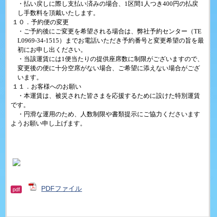
・払い戻しに際し支払い済みの場合、
1
区間
1
人つき
400
円の払戻
し手数料を頂戴いたします。
１０．予約便の変更
・ご予約後にご変更を希望される場合は、弊社予約センター（
TE
L0969-34-1515
）までお電話いただき予約番号と変更希望の旨を最
初にお申し出ください。
・当該運賃には
1
便当たりの提供座席数に制限がございますので、
変更後の便に十分空席がない場合、ご希望に添えない場合がござ
います。
１１．お客様へのお願い
・本運賃は、被災された皆さまを応援するために設けた特別運賃
です。
・円滑な運用のため、人数制限や書類提示にご協力くださいます
ようお願い申し上げます。
PDFファイル
pdf