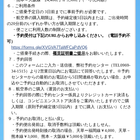
６．ご利用条件
・ご搭乗予定日の
3
日前までに事前予約 が必要です。
・航空券の購入期限は、予約確定後
5
日以内または、ご出発時間
の
20
分前のいずれか早い方が購入期限となります。
・便ごとに利用人数の制限がございます。
・予約受付は下記のURLからお申し込みください。（電話予約不
可）
https://forms.gle/XVGVA7TaWFCaPdVQ6
・ご搭乗手続きの際、
罹災証明書ご提示
をお願いいたします。
７．予約回答
・このフォームにご入力・送信後、弊社予約センター（
TEL0969-
34-1515
）より
2
営業日以内にお電話にて回答いたします。※予約
センターからの最初のお電話から
5
日間連絡が取れない場合、お申
込やご予約は自動的にお取消しさせていただきます。
８．航空券のご購入（運賃のお支払い）
・予約回答の際に予約センター係員よりクレジットカード決済も
しくは、コンビニエンスストア決済をご案内いたしますのでご購
入期限（原則予約確定後
5
日以内）までに購入（お支払い）くださ
い。
９．予約のお取消しと払い戻し
・予約便出発前は、取消手数料は頂戴いたしましせん。
・予約便出発時刻後の取消の場合、天草ー福岡線￥
4,000
、天草－
熊本線￥
3,000
、熊本－大阪線￥
5,000
を頂戴いたします。