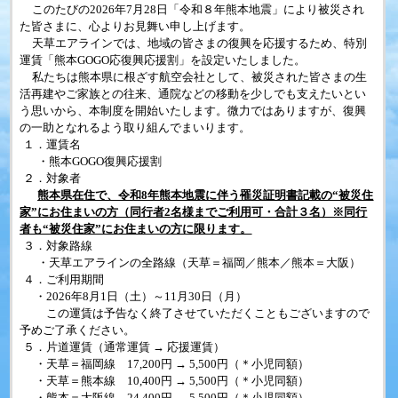
このたびの
2026
年7月28日「令和８年熊本地震」により被災され
た皆さまに、心よりお見舞い申し上げます。
天草エアラインでは、地域の皆さまの復興を応援するため、特別
運賃「熊本GOGO応復興応援割」を設定いたしました。
私たちは熊本県に根ざす航空会社として、被災された皆さまの生
活再建やご家族との往来、通院などの移動を少しでも支えたいとい
う思いから、本制度を開始いたします。微力ではありますが、復興
の一助となれるよう取り組んでまいります。
１．運賃名
・熊本
GOGO
復興応援割
２．対象者
熊本県在住で、令和8年熊本地震に伴う罹災証明書記載の“被災住
家”にお住まいの方（同行者
2
名様までご利用可・合計３名）※同行
者も“被災住家”にお住まいの方に限ります。
３．対象路線
・天草エアラインの全路線（天草＝福岡／熊本／熊本＝大阪）
４．ご利用期間
・
2026
年8月1日（土）～
11
月30日（月）
この運賃は予告なく終了させていただくこともございますので
予めご了承ください。
５．片道運賃（通常運賃
→
応援運賃）
・天草＝福岡線
17,200
円
→ 5,500
円（＊小児同額）
・天草＝熊本線
10,400
円
→ 5,500
円（＊小児同額）
・熊本＝大阪線
24,400
円
→ 5,500
円（＊小児同額）