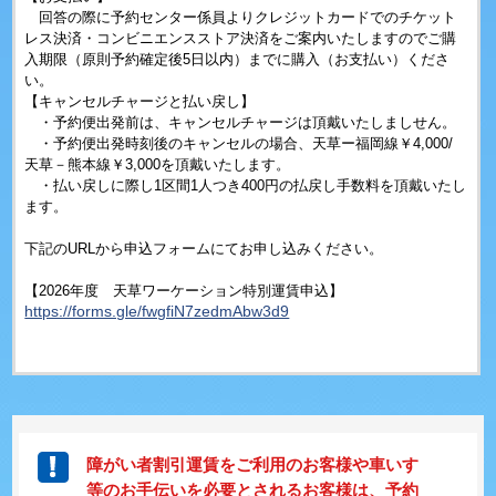
回答の際に予約センター係員よりクレジットカードでのチケット
レス決済・コンビニエンスストア決済をご案内いたしますのでご購
入期限（原則予約確定後5日以内）までに購入（お支払い）くださ
い。
【キャンセルチャージと払い戻し】
・予約便出発前は、キャンセルチャージは頂戴いたしましせん。
・予約便出発時刻後のキャンセルの場合、天草ー福岡線￥4,000/
天草－熊本線￥3,000を頂戴いたします。
・払い戻しに際し1区間1人つき400円の払戻し手数料を頂戴いたし
ます。
下記のURLから申込フォームにてお申し込みください。
【2026年度 天草ワーケーション特別運賃申込】
https://forms.gle/fwgfiN7zedmAbw3d9
障がい者割引運賃をご利用のお客様や車いす
等のお手伝いを必要とされるお客様は、予約