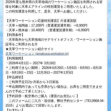
2026年度も熊本県の天草地域のワーケーション施設を利用される皆
様を対象に天草エアラインの特別運賃をご用意いたしました。
この特別運賃を利用して、是非、天草へお越しください。
【天草ワーケーション応援特別運賃】片道運賃額
・天草＝福岡線：17,200円（普通運賃通常期）⇒8,000円
・天草＝熊本線：10,400円 （普通運賃通常期）⇒6,000円
【利用条件】
・天草島外から天草地域のサテライトオフィス・ワーケーション施
設等をご利用される方
★天草ワーケーション紹介サイト
天草ワーケーション (amakusa-workation.jp)
【利用期間】
・2026年4月1日～ 2027年 3月19日
＊ご利用できない期間： 2026年4月29日～5月6日・8月8日～8月18
日・9月19日～23日・12月26日～2027年1月5日
【申込締切】
・ご利用予定日2か月前から３日前迄
＊申込期間内であっても空席がない場合は、お席をご用意できませ
んので予めご了承ください。
【予約回答・航空券のご購入（運賃のお支払い）】
このフォームにご入力・送信後、弊社予約センター（TEL0969-34-
1515）よりお電話にて回答いたします。
【お支払い】