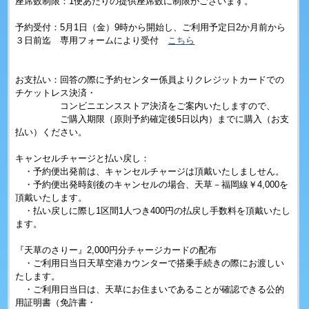
座席数制限：1便あたりの提供座席数に制限がございます。
予約受付：5月1日（金）9時から開始し、ご利用予定日2か月前から
３日前迄 専用フォームにより受付
こちら
お支払い：回答の際に予約センター係員よりクレジットカードでの
チケットレス決済・
コンビニエンスストア決済をご案内いたしますので、
ご購入期限（原則予約確定後5日以内）までに購入（お支
払い）ください。
キャンセルチャージと払い戻し：
・予約便出発前は、キャンセルチャージは頂戴いたしましせん。
・予約便出発時刻後のキャンセルの場合、天草－福岡線￥4,000を
頂戴いたします。
・払い戻しに際し1区間1人つき400円の払戻し手数料を頂戴いたし
ます。
『天草のさりー』2,000円分チャージカードの配布
・ご利用日当日天草空港カウンターで搭乗手続きの際にお渡しい
たします。
・ご利用日当日は、天草にお住まいであることが確認できる公的
用証明書（免許書・