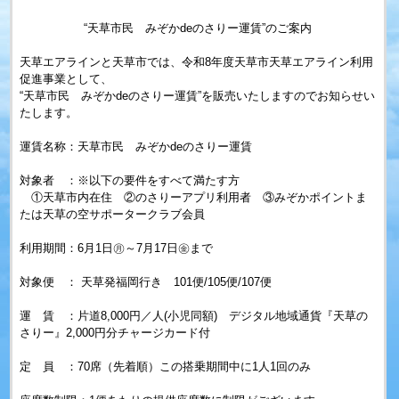
“天草市民 みぞかdeのさりー運賃”のご案内
天草エアラインと天草市では、令和8年度天草市天草エアライン利用
促進事業として、
“天草市民 みぞかdeのさりー運賃”を販売いたしますのでお知らせい
たします。
運賃名称：天草市民 みぞかdeのさりー運賃
対象者 ：※以下の要件をすべて満たす方
①天草市内在住 ②のさりーアプリ利用者 ③みぞかポイントま
たは天草の空サポータークラブ会員
利用期間：6月1日㊊～7月17日㊎まで
対象便 ： 天草発福岡行き 101便/105便/107便
運 賃 ：片道8,000円／人(小児同額) デジタル地域通貨『天草の
さりー』2,000円分チャージカード付
定 員 ：70席（先着順）この搭乗期間中に1人1回のみ