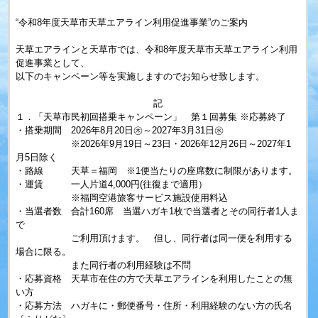
“令和8年度天草市天草エアライン利用促進事業”のご案内
天草エアラインと天草市では、令和8年度天草市天草エアライン利用
促進事業として、
以下のキャンペーン等を実施しますのでお知らせ致します。
記
１．「天草市民初回搭乗キャンペーン」 第１回募集 ※応募終了
・搭乗期間 2026年8月20日㊍～2027年3月31日㊌
※2026年9月19日～23日・2026年12月26日～2027年1
月5日除く
・路線 天草＝福岡 ※1便当たりの座席数に制限があります。
・運賃 一人片道4,000円(往復まで適用）
※福岡空港旅客サービス施設使用料込
・当選者数 合計160席 当選ハガキ1枚で当選者とその同行者1人ま
で
ご利用頂けます。 但し、同行者は同一便を利用する
場合に限る。
また同行者の利用経験は不問
・応募資格 天草市在住の方で天草エアラインを利用したことの無
い方
・応募方法 ハガキに・郵便番号・住所・利用経験のない方の氏名