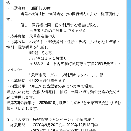
込
・当選者数 期間計780席
当選ハガキ1枚で当選者とその同行者3人までご利用頂けま
す。
但し、同行者は同一便を利用する場合に限る。
当選者のみのご利用はできません。
・応募資格 天草市在住の方
・応募方法 ハガキに・郵便番号・住所・氏名〔ふりがな〕年齢・
性別・電話番号を記載し、
郵送にて応募。
ハガキは１人１枚限り
〒863-2114 市内五和町城河原１丁目2080-5天草エア
ライン㈱
「天草市民 グループ利用キャンペーン」係
・応募締切 6月22日㊊到着分まで
・抽選結果 7月上旬に当選者のみにハガキで通知。
※提供いただいた個人情報は、抽選、当選ハガキ類の発送のための
みに使用します。
※第2期の募集は、2026年10月以降にこのHPと天草市政だよりでお
知らせいたします。
３．「天草市 帰省応援キャンペーン」 ※応募終了
・搭乗期間 ・2026年9月26日㊏～2026年12月18日㊎
・2027年1月16日㊏～2027年3月19日㊎