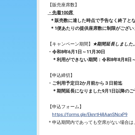
【販売座席数】
・先着100席
＊販売数に達した時点で予告なく終了と
＊1便あたりの提供座席数に制限がござい
【キャンペーン期間】
★期間延長しました
・令和8年6月1日～11月30日
＊利用ができない期間：令和8年8月8日～8月
【申込締切】
・ご利用予定日2か月前から３日前迄
＊期間延長になりました9月1日以降のご
【申込フォーム】
https://forms.gle/EknrtHj8AanSNcxP9
＊申込期間内であっても空席がない場合は