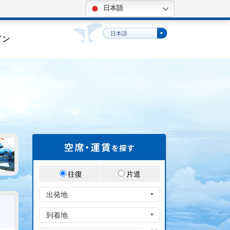
日本語
。
日本語
イン
往復
片道