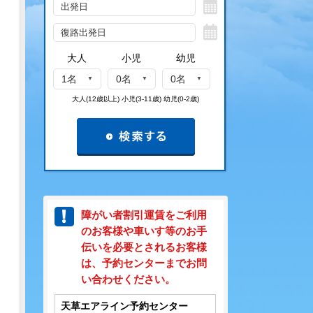
大人
小児
幼児
1名
0名
0名
大人(12歳以上) 小児(3-11歳) 幼児(0-2歳)
障がい者割引運賃をご利用
のお客様や車いす等のお手
伝いを必要とされるお客様
は、予約センターまでお問
い合わせください。
天草エアライン予約センター