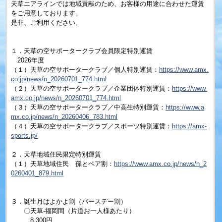
天草エアラインでは地域貢献のため、お客様の用途に合わせた運賃
をご用意しております。
是非、ご利用ください。
１．天草の空サポータークラブ会員限定特別運賃
2026年度
（１）天草の空サポータークラブ／個人特別運賃：
https://www.amx.
co.jp/news/n_20260701_774.html
（２）天草の空サポータークラブ／企業団体特別運賃：
https://www.
amx.co.jp/news/n_20260701_774.html
（３）天草の空サポータークラブ／中高生特別運賃：
https://www.a
mx.co.jp/news/n_20260406_783.html
（４）天草の空サポータークラブ／スポーツ特別運賃：
https://amx-
sports.jp/
２．天草地域住民限定特別運賃
（１）天草地域住民 孫とペア割：
https://www.amx.co.jp/news/n_2
0260401_879.html
３．誕生月はよかよ割（バースデー割）
〇天草‐福岡間（片道お一人様あたり）
8,300円