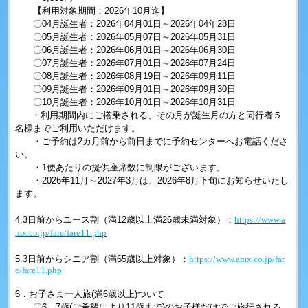
【利用対象期間：2026年10月迄】
〇04月誕生者：2026年04月01日～2026年04年28日
〇05月誕生者：2026年05月07日～2026年05月31日
〇06月誕生者：2026年06月01日～2026年06月30日
〇07月誕生者：2026年07月01日～2026年07月24日
〇08月誕生者：2026年08月19日～2026年09月11日
〇09月誕生者：2026年09月01日～2026年09月30日
〇10月誕生者：2026年10月01日～2026年10月31日
・利用期間内にご搭乗される、その月が誕生月の方と同行者５
名様までご利用いただけます。
・ご予約は2カ月前から前日までに予約センターへお電話くださ
い。
・1便あたりの提供座席数に制限がございます。
・2026年11月～2027年3月は、2026年8月下旬にお知らせいたし
ます。
4.3日前からユース割（満12歳以上満26歳未満対象）：
https://www.a
mx.co.jp/fare/fare11.php
5.3日前からシニア割（満65歳以上対象）：
https://www.amx.co.jp/far
e/fare11.php
6．お子さま一人旅(満6歳以上)ついて
〇6、7歳(ご希望により11歳まで)のお子様だけでご旅行される