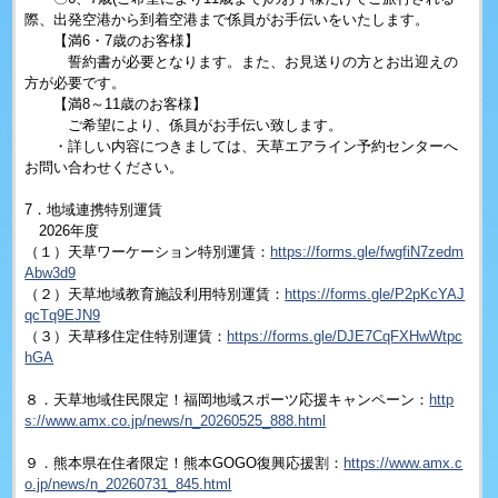
際、出発空港から到着空港まで係員がお手伝いをいたします。
【満6・7歳のお客様】
誓約書が必要となります。また、お見送りの方とお出迎えの
方が必要です。
【満8～11歳のお客様】
ご希望により、係員がお手伝い致します。
・詳しい内容につきましては、天草エアライン予約センターへ
お問い合わせください。
7．地域連携特別運賃
2026年度
（１）天草ワーケーション特別運賃：
https://forms.gle/fwgfiN7zedm
Abw3d9
（２）天草地域教育施設利用特別運賃：
https://forms.gle/P2pKcYAJ
qcTq9EJN9
（３）天草移住定住特別運賃：
https://forms.gle/DJE7CqFXHwWtpc
hGA
８．天草地域住民限定！福岡地域スポーツ応援キャンペーン：
http
s://www.amx.co.jp/news/n_20260525_888.html
９．熊本県在住者限定！熊本GOGO復興応援割：
https://www.amx.c
o.jp/news/n_20260731_845.html